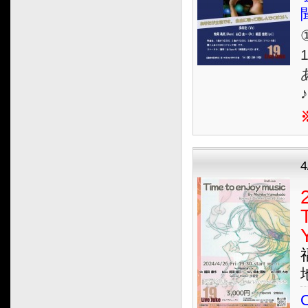
①
1
4
O