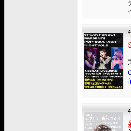
4
O
4