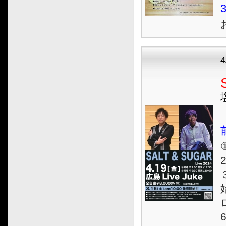
4
①
2