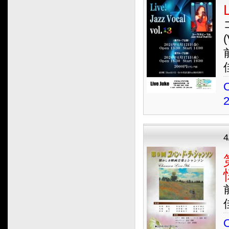
2011.06
2011.05
(
2011.04
2011.03
2011.02
2011.01
O
2010.12
2010.11
2010.10
O