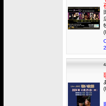
(
O
(