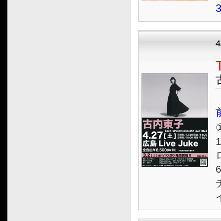
4
①
1