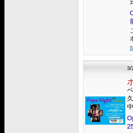
O
s
3
久
中
O