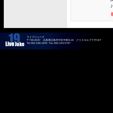
ライブジューク
〒730-0037 広島県広島市中区中町8-18 クリスタルプラザ19Ｆ
Tel 082-249-1930 Fax 082-243-5797