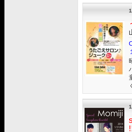
1
O
1
!