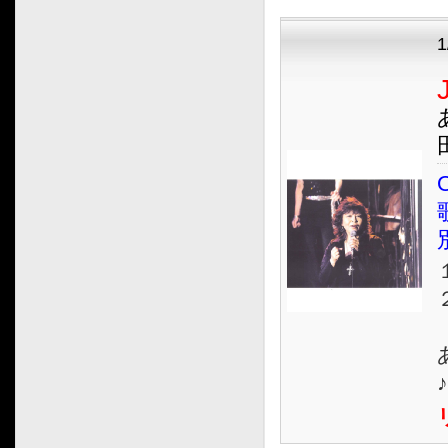
O
１
２