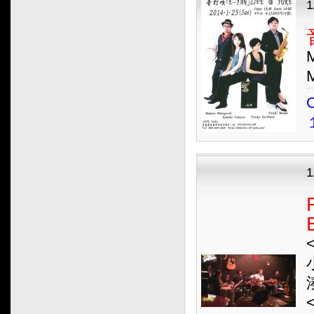
1
M
M
O
1