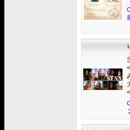
O
1
<
O