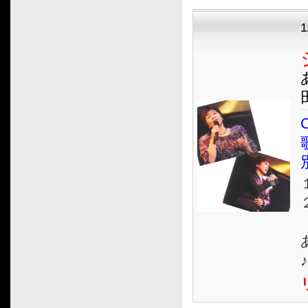
O
１
２