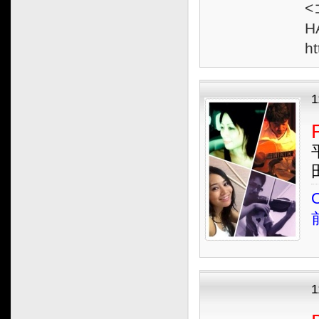
<
H
ht
O