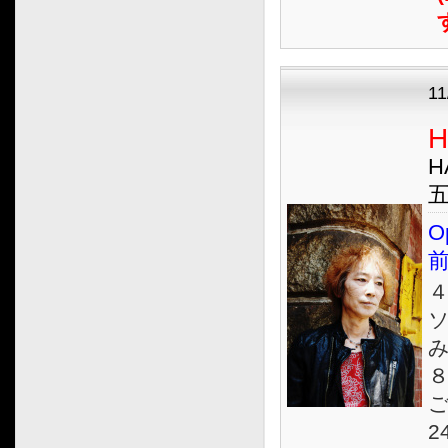
1
H
H
五
O
ご
2