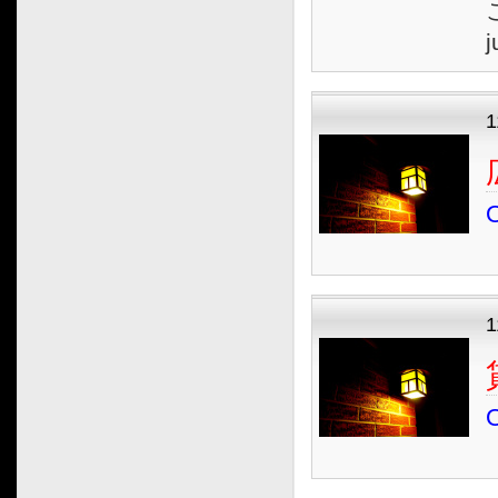
j
1
O
O