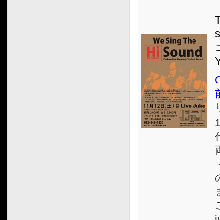
2011.06
2011.05
2011.04
2011.03
2011.02
2011.01
O
2010.12
2010.11
2010.10
j