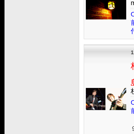
m
O
O