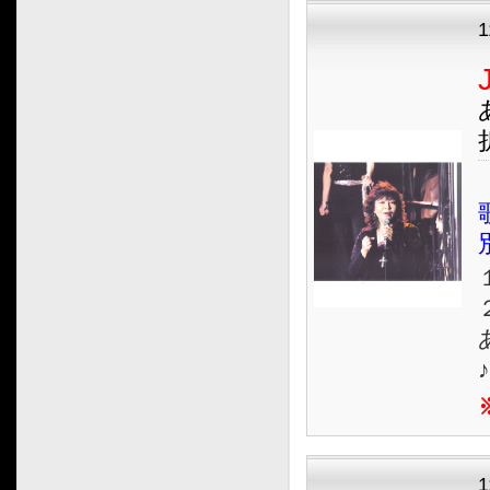
１
２
1