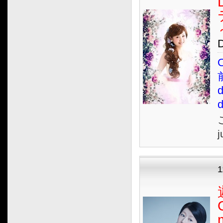
O
j
1