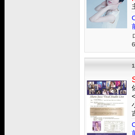
O
1
<
O