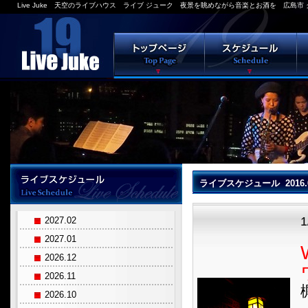
Live Juke 天空のライブハウス ライブ ジューク 夜景を眺めながら音楽とお酒を 広島市 
ライブスケジュール 2016.
2027.02
2027.01
2026.12
2026.11
2026.10